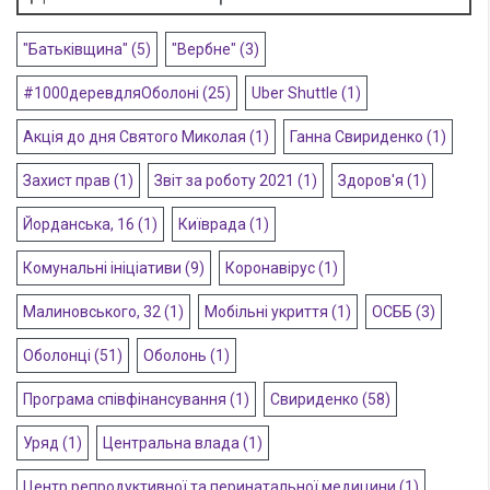
"Батьківщина"
(5)
"Вербне"
(3)
#1000деревдляОболоні
(25)
Uber Shuttle
(1)
Акція до дня Святого Миколая
(1)
Ганна Свириденко
(1)
Захист прав
(1)
Звіт за роботу 2021
(1)
Здоров'я
(1)
Йорданська, 16
(1)
Київрада
(1)
Комунальні ініціативи
(9)
Коронавірус
(1)
Малиновського, 32
(1)
Мобільні укриття
(1)
ОСББ
(3)
Оболонці
(51)
Оболонь
(1)
Програма співфінансування
(1)
Свириденко
(58)
Уряд
(1)
Центральна влада
(1)
Центр репродуктивної та перинатальної медицини
(1)