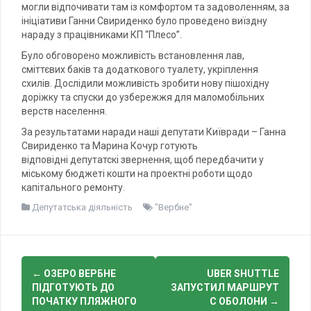
могли відпочивати там із комфортом та задоволенням, за
ініціативи Ганни Свириденко було проведено виїздну
нараду з працівниками КП “Плесо”.
Було обговорено можливість встановлення лав,
сміттєвих баків та додаткового туалету, укріплення
схилів. Дослідили можливість зробити нову пішохідну
доріжку та спуски до узбережжя для маломобільних
верств населення.
За результатами наради наші депутати Київради – Ганна
Свириденко та Марина Кочур готують
відповідні депутатскі звернення, щоб передбачити у
міському бюджеті кошти на проектні роботи щодо
капітального ремонту.
Депутатська діяльність
"Вербне"
Post
←
ОЗЕРО ВЕРБНЕ
UBER SHUTTLE
navigation
ПІДГОТУЮТЬ ДО
ЗАПУСТИЛ МАРШРУТ
ПОЧАТКУ ПЛЯЖНОГО
С ОБОЛОНИ
→