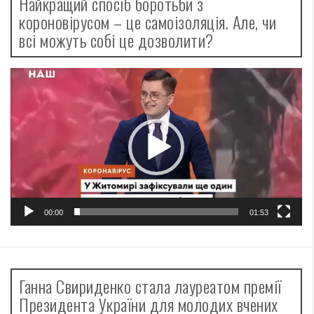
Найкращий спосіб боротьби з
короновірусом – це самоізоляція. Але, чи
всі можуть собі це дозволити?
Відеопрогравач
00:00
01:53
Ганна Свириденко стала лауреатом премії
Президента України для молодих вчених