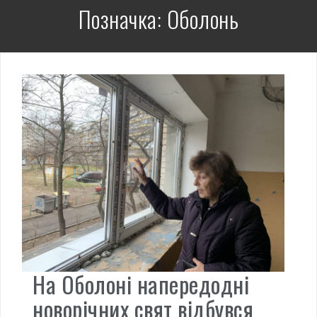
Позначка:
Оболонь
На Оболоні напередодні
новорічних свят відбувся