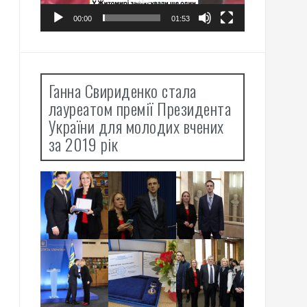
00:00
01:53
Ганна Свириденко стала
лауреатом премії Президента
України для молодих вчених
за 2019 рік