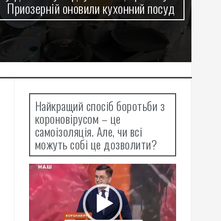
Оболоні працює Пункт Незламності
Найкращий спосіб боротьби з
короновірусом – це
самоізоляція. Але, чи всі
можуть собі це дозволити?
Відеопрогравач