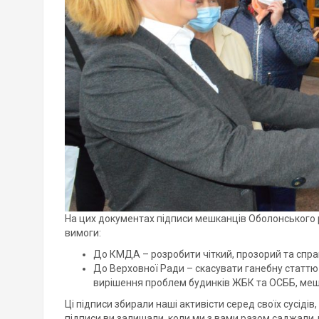
На цих документах підписи мешканців Оболонського ра
вимоги:
До КМДА – розробити чіткий, прозорий та спр
До Верховної Ради – скасувати ганебну статтю 
вирішення проблем будинків ЖБК та ОСББ, мешк
Ці підписи збирали наші активісти серед своїх сусідів,
підписи ви залишали, коли ми з вами разом саджали д