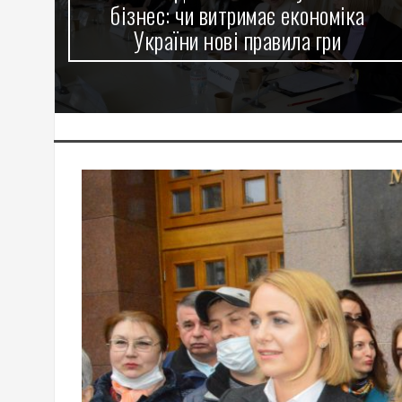
репродуктивної медицини на Оболоні
оснастили сучасним обладнанням