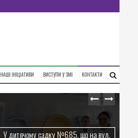
НАШІ ІНІЦІАТИВИ
ВИСТУПИ У ЗМІ
КОНТАКТИ
У бібліотеці ім. Олени Пчілки на
П