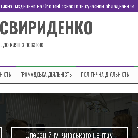
ктивної медицини на Оболоні оснастили сучасним обладнанням
иозерній оновили кухонний посуд
 СВИРИДЕНКО
оні працює Пункт Незламності
татську підтримку
, до киян з повагою
 район отримав гуманітарну допомогу
знес: чи витримає економіка України нові правила гри
НІСТЬ
ГРОМАДСЬКА ДІЯЛЬНІСТЬ
ПОЛІТИЧНА ДІЯЛЬНІСТЬ
У дитячому садку №685, що на вул.