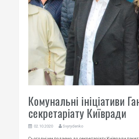
Комунальні ініціативи Г
секретаріату Київради
02.10.2020
Svyrydenko
Сьогодні ми подаємо до секретаріату Київради пакет 