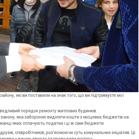
йону, які ви поставили на знак того, що ви підтримуєте мої
аведливий порядок ремонту житлових будинків.
закону, яка забороняє виділяти кошти з місцевих бюджетів на
анці яких сплачують податки і ці ж самі бюджети.
 друзів, співробітників, роз’яснюючи суть комунальних ініціатив. Ці
ерева у ваших дворах та проводили зустрічі.