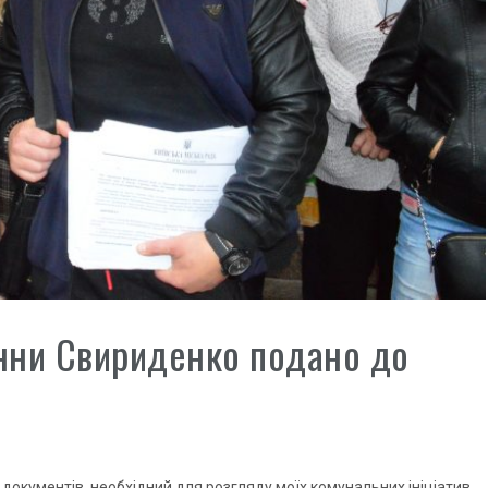
анни Свириденко подано до
документів, необхідний для розгляду моїх комунальних ініціатив,