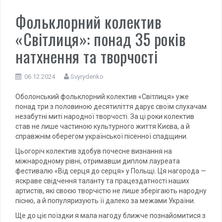
Фольклорний колектив
«Світлиця»: понад 35 років
натхнення та творчості
06.12.2024
Svyrydenko
Оболонський фольклорний колектив «Світлиця» уже
понад три з половиною десятиліття дарує своїм слухачам
незабутні миті народної творчості. За ці роки колектив
став не лише частиною культурного життя Києва, а й
справжнім оберегом української пісенної спадщини.
Цьогоріч колектив здобув почесне визнання на
міжнародному рівні, отримавши диплом лауреата
фестивалю «Від серця до серця» у Польщі. Ця нагорода —
яскраве свідчення таланту та працездатності наших
артистів, які своєю творчістю не лише зберігають народну
пісню, а й популяризують її далеко за межами України.
Ще до ціє поїздки я мала нагоду ближче познайомитися з