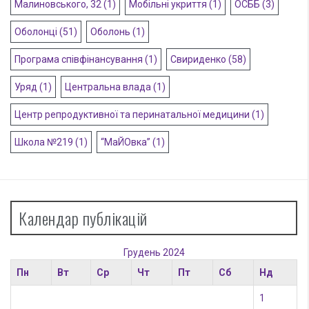
Малиновського, 32
(1)
Мобільні укриття
(1)
ОСББ
(3)
Оболонці
(51)
Оболонь
(1)
Програма співфінансування
(1)
Свириденко
(58)
Уряд
(1)
Центральна влада
(1)
Центр репродуктивної та перинатальної медицини
(1)
Школа №219
(1)
“МаЙОвка”
(1)
Календар публікацій
Грудень 2024
Пн
Вт
Ср
Чт
Пт
Сб
Нд
1