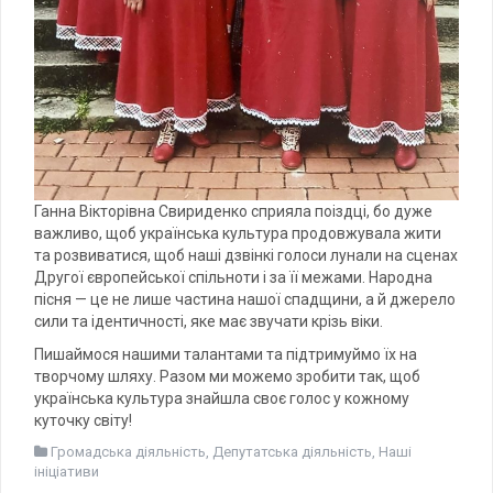
Ганна Вікторівна Свириденко сприяла поіздці, бо дуже
важливо, щоб українська культура продовжувала жити
та розвиватися, щоб наші дзвінкі голоси лунали на сценах
Другої європейської спільноти і за її межами. Народна
пісня — це не лише частина нашої спадщини, а й джерело
сили та ідентичності, яке має звучати крізь віки.
Пишаймося нашими талантами та підтримуймо їх на
творчому шляху. Разом ми можемо зробити так, щоб
українська культура знайшла своє голос у кожному
куточку світу!
Громадська діяльність
,
Депутатська діяльність
,
Наші
ініціативи