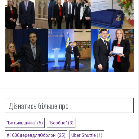
Дізнатись більше про
"Батьківщина"
(5)
"Вербне"
(3)
#1000деревдляОболоні
(25)
Uber Shuttle
(1)