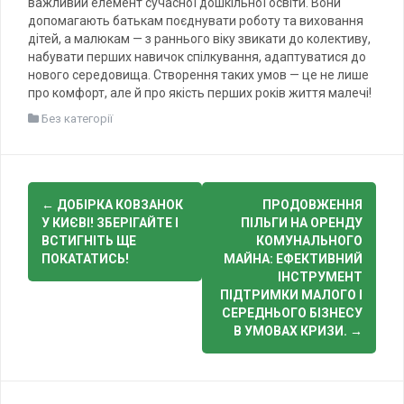
важливий елемент сучасної дошкільної освіти. Вони
допомагають батькам поєднувати роботу та виховання
дітей, а малюкам — з раннього віку звикати до колективу,
набувати перших навичок спілкування, адаптуватися до
нового середовища. Створення таких умов — це не лише
про комфорт, але й про якість перших років життя малечі!
Без категорії
Post
←
ДОБІРКА КОВЗАНОК
ПРОДОВЖЕННЯ
navigation
У КИЄВІ! ЗБЕРІГАЙТЕ І
ПІЛЬГИ НА ОРЕНДУ
ВСТИГНІТЬ ЩЕ
КОМУНАЛЬНОГО
ПОКАТАТИСЬ!
МАЙНА: ЕФЕКТИВНИЙ
ІНСТРУМЕНТ
ПІДТРИМКИ МАЛОГО І
СЕРЕДНЬОГО БІЗНЕСУ
В УМОВАХ КРИЗИ.
→