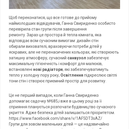
Щоб переконатися, що все готове до прийому
наймолодших відвідувачів, Ганна Свириденко особисто
перевірила стан групи після завершення
ремонту. Зараз це простора й тепла кімната, яка
відповідає всім сучасним вимогам: дизайн стін
обирали вихователі, враховуючи потреби дітей у
яскравих, але не перенасичених кольорах, які створюють
затишну атмосферу, сучасний
санвузол
забезпечує
максимальну гігієнічність і комфорт для малюків,
встановлені
нові радіатори
, які забезпечуватимуть
тепло у холодну пору року,
Освітлення
підкреслює світлі
тони стін і створює приємний простір для розвитку.
Це не перший випадок, коли Ганна Свириденко
допомагає садочку №685,і вже в цьому році за її
сприяння планується розпочати будівництво сучасного
укриття. Адже безпека дітей залишається пріоритетом.
https://www.facebook.com/share/v/1AF5DT3sAZ/
Групи для зовсім маленьких дітей — це надзвичайно