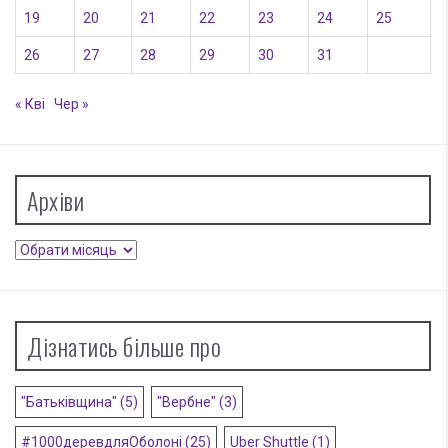
19
20
21
22
23
24
25
26
27
28
29
30
31
« Кві
Чер »
Архіви
Архіви
Дізнатись більше про
"Батьківщина"
(5)
"Вербне"
(3)
#1000деревдляОболоні
(25)
Uber Shuttle
(1)