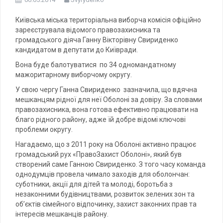
Київська міська територіальна виборча комісія офіційно
зареєструвала відомого правозахисника та
громадського діяча Ганну Вікторівну Свириденко
кандидатом в депутати до Київради.
Вона буде балотуватися по 34 одномандатному
мажоритарному виборчому округу.
У свою чергу Ганна Свириденко зазначила, що вдячна
мешканцям рідної для неї Оболоні за довіру. За словами
правозахисника, вона готова ефективно працювати на
благо рідного району, адже їй добре відомі ключові
проблеми округу.
Нагадаємо, що з 2011 року на Оболоні активно працює
громадський рух «ПравоЗахист Оболоні», який був
створений саме Ганною Свириденко. З того часу команда
однодумців провела чимало заходів для оболончан:
суботники, акції для дітей та молоді, боротьба з
незаконними будівництвами, розвиток зелених зон та
об’єктів сімейного відпочинку, захист законних прав та
інтересів мешканців району.