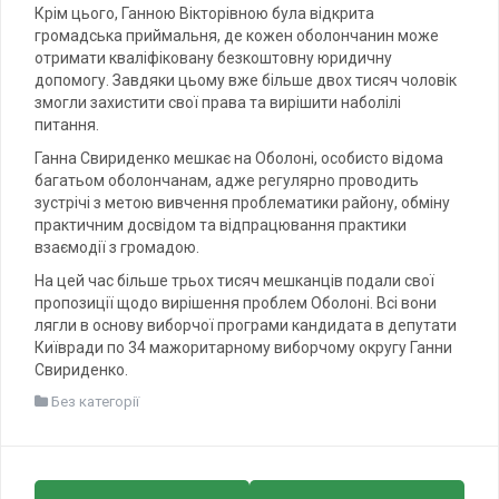
Крім цього, Ганною Вікторівною була відкрита
громадська приймальня, де кожен оболончанин може
отримати кваліфіковану безкоштовну юридичну
допомогу. Завдяки цьому вже більше двох тисяч чоловік
змогли захистити свої права та вирішити наболілі
питання.
Ганна Свириденко мешкає на Оболоні, особисто відома
багатьом оболончанам, адже регулярно проводить
зустрічі з метою вивчення проблематики району, обміну
практичним досвідом та відпрацювання практики
взаємодії з громадою.
На цей час більше трьох тисяч мешканців подали свої
пропозиції щодо вирішення проблем Оболоні. Всі вони
лягли в основу виборчої програми кандидата в депутати
Київради по 34 мажоритарному виборчому округу Ганни
Свириденко.
Без категорії
Post