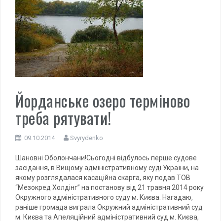
Йорданське озеро терміново
треба рятувати!
09.10.2014
Svyrydenko
Шановні Оболончани!Сьогодні відбулось перше судове
засідання, в Вищому адміністративному суді України, на
якому розглядалася касаційна скарга, яку подав ТОВ
“Мезокред Холдінг” на постанову від 21 травня 2014 року
Окружного адміністративного суду м. Києва. Нагадаю,
раніше громада виграла Окружний адміністративний суд
м. Києва та Апеляційний адміністративний суд м. Києва,