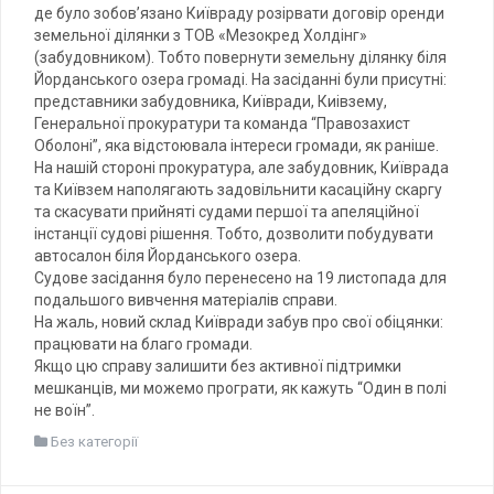
де було зобов’язано Київраду розірвати договір оренди
земельної ділянки з ТОВ «Мезокред Холдінг»
(забудовником). Тобто повернути земельну ділянку біля
Йорданського озера громаді. На засіданні були присутні:
представники забудовника, Київради, Киівзему,
Генеральної прокуратури та команда “Правозахист
Оболоні”, яка відстоювала інтереси громади, як раніше.
На нашій стороні прокуратура, але забудовник, Київрада
та Київзем наполягають задовільнити касаційну скаргу
та скасувати прийняті судами першої та апеляційної
інстанції судові рішення. Тобто, дозволити побудувати
автосалон біля Йорданського озера.
Судове засідання було перенесено на 19 листопада для
подальшого вивчення матеріалів справи.
На жаль, новий склад Київради забув про свої обіцянки:
працювати на благо громади.
Якщо цю справу залишити без активної підтримки
мешканців, ми можемо програти, як кажуть “Один в полі
не воїн”.
Без категорії