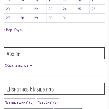
13
14
15
16
17
18
19
20
21
22
23
24
25
26
27
28
29
30
31
« Вер
Гру »
Архіви
Архіви
Дізнатись більше про
"Батьківщина"
(5)
"Вербне"
(3)