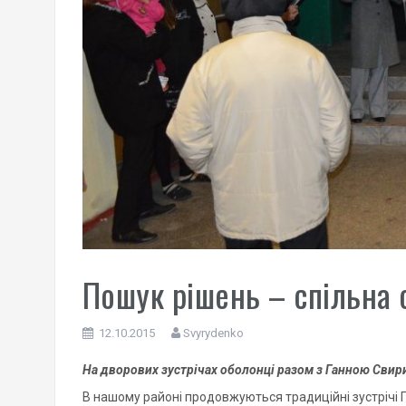
Пошук рішень – спільна 
12.10.2015
Svyrydenko
На дворових зустрічах оболонці разом з Ганною Свир
В нашому районі продовжуються традиційні зустрічі 