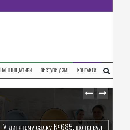
НАШІ ІНІЦІАТИВИ
ВИСТУПИ У ЗМІ
КОНТАКТИ
У дитячому садку №685, що на вул.