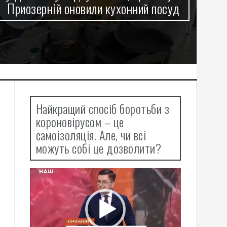
Приозерній оновили кухонний посуд
Об
Найкращий спосіб боротьби з
короновірусом – це
самоізоляція. Але, чи всі
можуть собі це дозволити?
Відеопрогравач