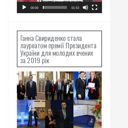
00:00
01:53
Ганна Свириденко стала
лауреатом премії Президента
України для молодих вчених
за 2019 рік