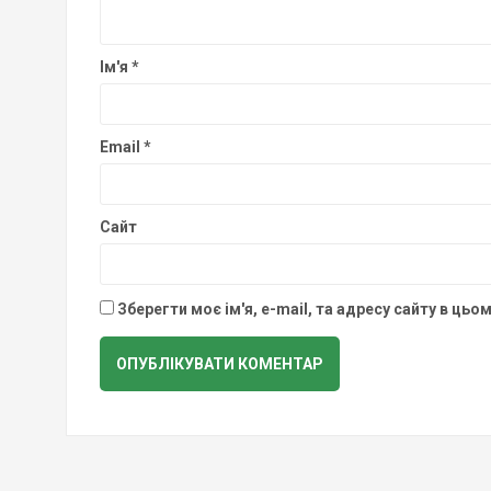
Ім'я
*
Email
*
Сайт
Зберегти моє ім'я, e-mail, та адресу сайту в ць