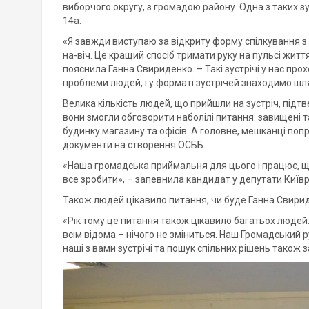
виборчого округу, з громадою району. Одна з таких з
14а.
«Я завжди виступаю за відкриту форму спілкування з 
на-віч. Це кращий спосіб тримати руку на пульсі жит
пояснила Ганна Свириденко. ­– Такі зустрічі у нас про
проблеми людей, і у форматі зустрічей знаходимо шля
Велика кількість людей, що прийшли на зустріч, під
вони змогли обговорити наболілі питання: завищені 
будинку магазину та офісів. А головне, мешканці п
документи на створення ОСББ.
«Наша громадська приймальня для цього і працює, 
все зробити», – запевнила кандидат у депутати Київ
Також людей цікавило питання, чи буде Ганна Свир
«Рік тому це питання також цікавило багатьох людей.
всім відома – нічого не зміниться. Наш Громадський р
наші з вами зустрічі та пошук спільних рішень тако