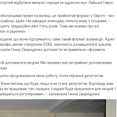
устрічей відбулася минулої середи за адресою вул. Лайоша Гавро,
оболонцями прямо на вулиці, це прийнятий формат у Європі – віч-
тя району, адже так швидше знаходиш спільну мову з сусідами, –
ходять традиційно вже п’ять років. Тому ми знаємо про всі
хи їх рішення».
твердили, що вони підтримують саме такий формат взаємодії. Адже
тарифи, умови створення ОСББ, законність розміщення в їхньому
опросили Ганну Свириденко допомогти їм правильно оформити
щоб допомагати людям. Ми чекаємо вас на прийом і допоможемо
ради.
иденко продовжувати свою роботу після обрання депутатом.
 Вони питали, що буде, якщо я не стану депутатом. Відповідь вам
ух як працював, так і працює. І надалі буде працювати для людей. І
ж залишаться регулярними», – запевнила Ганна Свириденко.