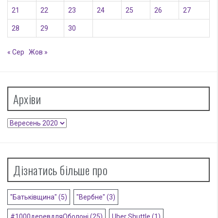
21
22
23
24
25
26
27
28
29
30
« Сер
Жов »
Архіви
Архіви
Дізнатись більше про
"Батьківщина"
(5)
"Вербне"
(3)
#1000деревдляОболоні
(25)
Uber Shuttle
(1)