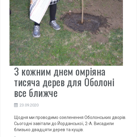
З кожним днем омріяна
тисяча дерев для Оболоні
все ближче
23.09.2020
Щодня ми проводимо озеленення Оболонських дворів.
Сьогодні завітали до Йорданської, 2-А. Висадили
близько двадцяти дерев та кущів.