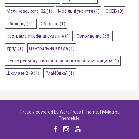
Малиновського, 32
(1)
Мобільні укриття
(1)
ОСББ
(3)
Оболонці
(51)
Оболонь
(1)
Програма співфінансування
(1)
Свириденко
(58)
Уряд
(1)
Центральна влада
(1)
Центр репродуктивної та перинатальної медицини
(1)
Школа №219
(1)
“МаЙОвка”
(1)
Proudly powered by WordPress
|
Theme:
FlyMag
by
Themeisle.
Facebook
instagram
youtube