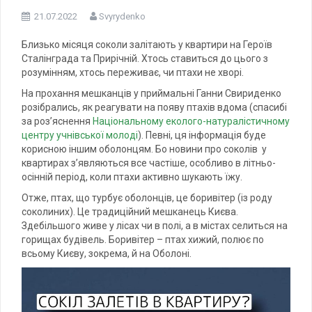
21.07.2022
Svyrydenko
Близько місяця соколи залітають у квартири на Героїв
Сталінграда та Прирічній. Хтось ставиться до цього з
розумінням, хтось переживає, чи птахи не хворі.
На прохання мешканців у приймальні Ганни Свириденко
розібрались, як реагувати на появу птахів вдома (спасибі
за роз’яснення
Національному еколого-натуралістичному
центру учнівської молоді
). Певні, ця інформація буде
корисною іншим оболонцям. Бо новини про соколів у
квартирах з’являються все частіше, особливо в літньо-
осінній період, коли птахи активно шукають їжу.
Отже, птах, що турбує оболонців, це боривітер (із роду
соколиних). Це традиційний мешканець Києва.
Здебільшого живе у лісах чи в полі, а в містах селиться на
горищах будівель. Боривітер – птах хижий, полює по
всьому Києву, зокрема, й на Оболоні.