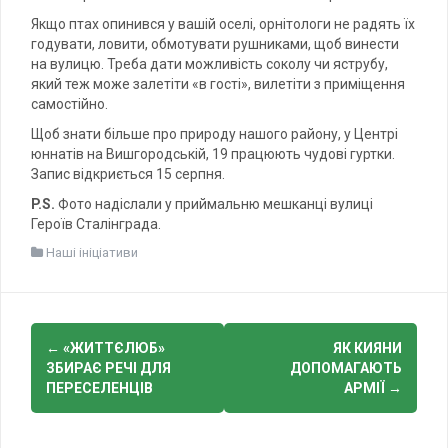
Якщо птах опинився у вашій оселі, орнітологи не радять їх
годувати, ловити, обмотувати рушниками, щоб винести
на вулицю. Треба дати можливість соколу чи яструбу,
який теж може залетіти «в гості», вилетіти з приміщення
самостійно.
Щоб знати більше про природу нашого району, у Центрі
юннатів на Вишгородській, 19 працюють чудові гуртки.
Запис відкриється 15 серпня.
P
.
S
.
Фото надіслали у приймальню мешканці вулиці
Героїв Сталінграда.
Наші ініціативи
Post
←
«ЖИТТЄЛЮБ»
ЯК КИЯНИ
navigation
ЗБИРАЄ РЕЧІ ДЛЯ
ДОПОМАГАЮТЬ
ПЕРЕСЕЛЕНЦІВ
АРМІЇ
→