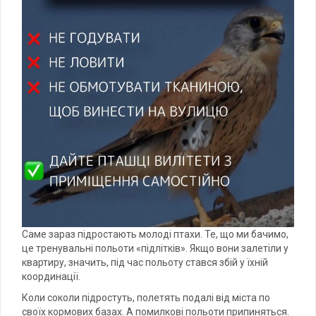
Саме зараз підростають молоді птахи. Те, що ми бачимо,
це тренувальні польоти «підлітків». Якщо вони залетіли у
квартиру, значить, під час польоту стався збій у їхній
координації.
Коли соколи підростуть, полетять подалі від міста по
своїх кормових базах. А помилкові польоти припиняться.