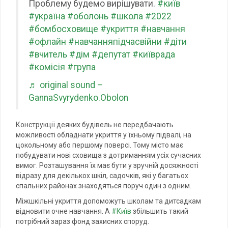
Проблему будемо вирішувати.
#київ
#україна
#оболонь
#школа
#2022
#бомбосховище
#укриття
#навчання
#офлайн
#навчанняпідчасвійни
#діти
#вчитель
#дім
#депутат
#київрада
#комісія
#група
♬ original sound –
GannaSvyrydenko.Obolon
Конструкції деяких будівель не передбачають
можливості обладнати укриття у їхньому підвалі, на
цокольному або першому поверсі. Тому місто має
побудувати нові сховища з дотриманням усіх сучасних
вимог. Розташування їх має бути у зручній досяжності
відразу для декількох шкіл, садочків, які у багатьох
спальних районах знаходяться поруч один з одним.
Міжшкільні укриття допоможуть школам та дитсадкам
відновити очне навчання. А
#Київ
збільшить такий
потрібний зараз фонд захисних споруд.