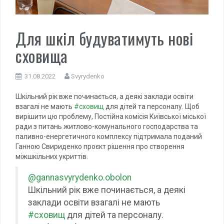
Для шкіл будуватимуть нові
сховища
31.08.2022
Svyrydenko
Шкільний рік вже починається, а деякі заклади освіти
взагалі не мають
#сховищ
для дітей та персоналу. Щоб
вирішити цю проблему, Постійна комісія Київської міської
ради з питань житлово-комунального господарства та
паливно-енергетичного комплексу підтримала поданий
Ганною Свириденко проєкт рішення про створення
міжшкільних укриттів.
@gannasvyrydenko.obolon
Шкільний рік вже починається, а деякі
заклади освіти взагалі не мають
#сховищ
для дітей та персоналу.