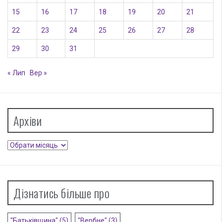
15
16
17
18
19
20
21
22
23
24
25
26
27
28
29
30
31
« Лип
Вер »
Архіви
Архіви
Дізнатись більше про
"Батьківщина"
(5)
"Вербне"
(3)