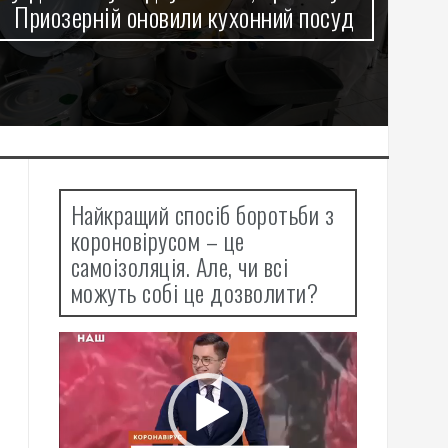
ний посуд
Оболоні працює Пункт Незлам
Найкращий спосіб боротьби з
короновірусом – це
самоізоляція. Але, чи всі
можуть собі це дозволити?
Відеопрогравач