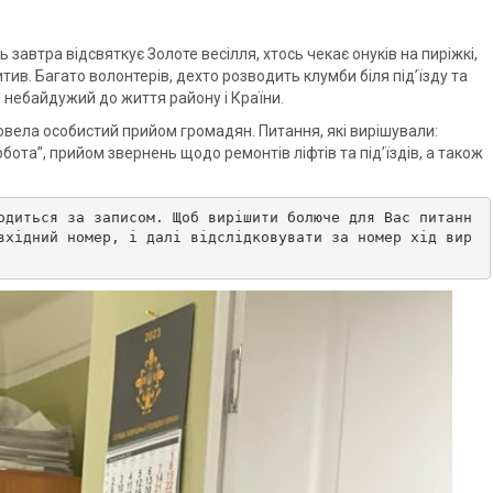
 завтра відсвяткує Золоте весілля, хтось чекає онуків на пиріжкі,
итив. Багато волонтерів, дехто розводить клумби біля під’їзду та
ий небайдужий до життя району і Країни.
овела особистий прийом громадян. Питання, які вирішували:
бота”, прийом звернень щодо ремонтів ліфтів та під’їздів, а також
одиться за записом. Щоб вирішити болюче для Вас питанн
вхідний номер, і далі відслідковувати за номер хід вир