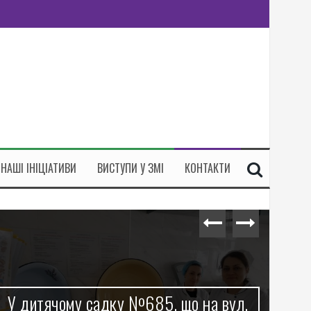
НАШІ ІНІЦІАТИВИ
ВИСТУПИ У ЗМІ
КОНТАКТИ
о на вул.
У бібліотеці ім. Олени Пчілк