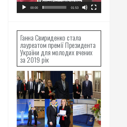
00:00
01:53
Ганна Свириденко стала
лауреатом премії Президента
України для молодих вчених
за 2019 рік