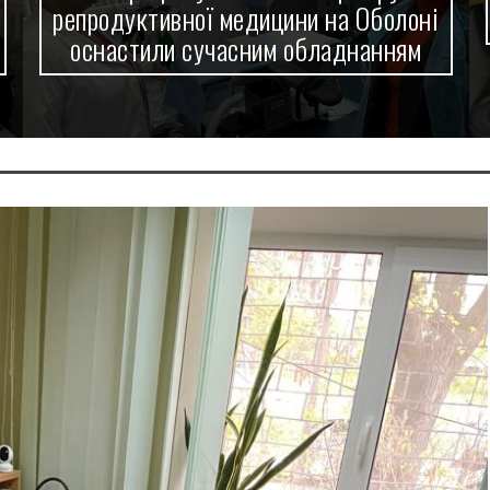
ини на Оболоні
Приозерній оновили кухон
 обладнанням