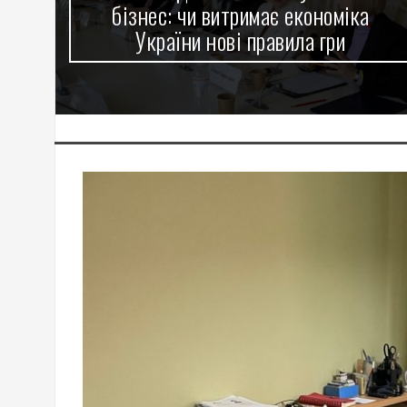
римає економіка
репродуктивної медиц
і правила гри
оснастили сучасним