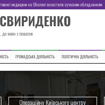
ктивної медицини на Оболоні оснастили сучасним обладнанням
иозерній оновили кухонний посуд
 СВИРИДЕНКО
оні працює Пункт Незламності
татську підтримку
, до киян з повагою
 район отримав гуманітарну допомогу
знес: чи витримає економіка України нові правила гри
НІСТЬ
ГРОМАДСЬКА ДІЯЛЬНІСТЬ
ПОЛІТИЧНА ДІЯЛЬНІСТЬ
кого центру
У дитячому садку №685, щ