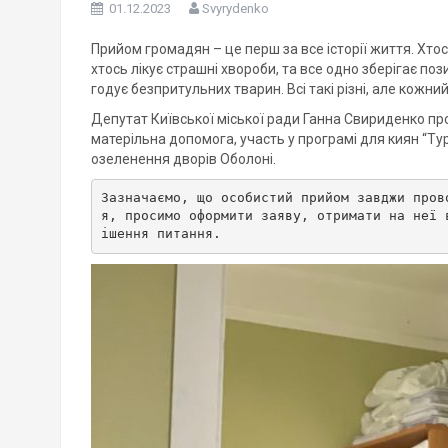
01.12.2023
Svyrydenko
Прийом громадян – це перш за все історії життя. Хтось
хтось лікує страшні хвороби, та все одно зберігає поз
годує безпритульних тварин. Всі такі різні, але кожн
Депутат Київської міської ради Ганна Свириденко пр
матерільна допомога, участь у програмі для киян “Тур
озеленення дворів Оболоні.
Зазначаємо, що особистий прийом завджи пров
я, просимо оформити заяву, отримати на неї 
ішення питання.