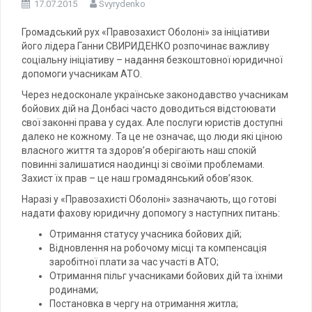
17.07.2015
Svyrydenko
Громадський рух «Правозахист Оболоні» за ініціативи
його лідера Ганни СВИРИДЕНКО розпочинає важливу
соціальну ініціативу – надання безкоштовної юридичної
допомоги учасникам АТО.
Через недосконале українське законодавство учасникам
бойових дій на Донбасі часто доводиться відстоювати
свої законні права у судах. Але послуги юристів доступні
далеко не кожному. Та це не означає, що люди які ціною
власного життя та здоров’я оберігають наш спокій
повинні залишатися наодинці зі своїми проблемами.
Захист їх прав – це наш громадянський обов’язок.
Наразі у «Правозахисті Оболоні» зазначають, що готові
надати фахову юридичну допомогу з наступних питань:
Отримання статусу учасника бойових дій;
Відновлення на робочому місці та компенсація
заробітної плати за час участі в АТО;
Отримання пільг учасниками бойових дій та їхніми
родинами;
Постановка в чергу на отримання житла;