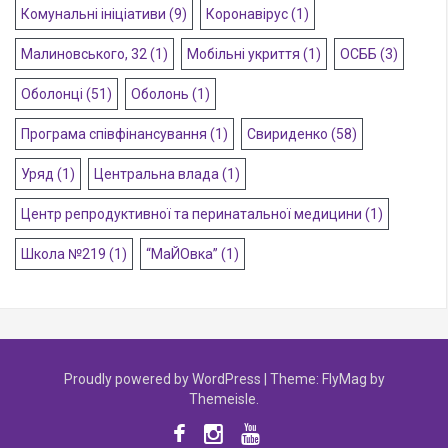
Комунальні ініціативи
(9)
Коронавірус
(1)
Малиновського, 32
(1)
Мобільні укриття
(1)
ОСББ
(3)
Оболонці
(51)
Оболонь
(1)
Програма співфінансування
(1)
Свириденко
(58)
Уряд
(1)
Центральна влада
(1)
Центр репродуктивної та перинатальної медицини
(1)
Школа №219
(1)
“МаЙОвка”
(1)
Proudly powered by WordPress
|
Theme:
FlyMag
by
Themeisle.
Facebook
instagram
youtube