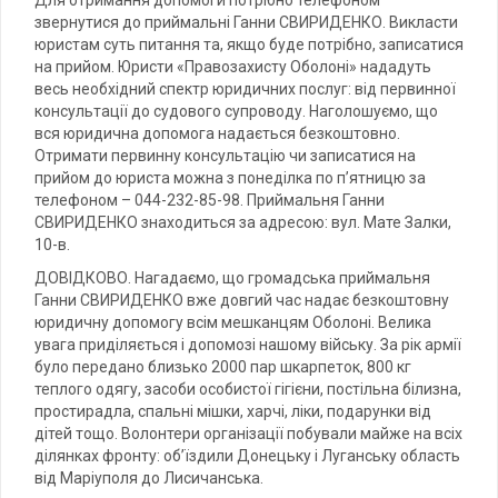
Для отримання допомоги потрібно телефоном
звернутися до приймальні Ганни СВИРИДЕНКО. Викласти
юристам суть питання та, якщо буде потрібно, записатися
на прийом. Юристи «Правозахисту Оболоні» нададуть
весь необхідний спектр юридичних послуг: від первинної
консультації до судового супроводу. Наголошуємо, що
вся юридична допомога надається безкоштовно.
Отримати первинну консультацію чи записатися на
прийом до юриста можна з понеділка по п’ятницю за
телефоном – 044-232-85-98. Приймальня Ганни
СВИРИДЕНКО знаходиться за адресою: вул. Мате Залки,
10-в.
ДОВІДКОВО. Нагадаємо, що громадська приймальня
Ганни СВИРИДЕНКО вже довгий час надає безкоштовну
юридичну допомогу всім мешканцям Оболоні. Велика
увага приділяється і допомозі нашому війську. За рік армії
було передано близько 2000 пар шкарпеток, 800 кг
теплого одягу, засоби особистої гігієни, постільна білизна,
простирадла, спальні мішки, харчі, ліки, подарунки від
дітей тощо. Волонтери організації побували майже на всіх
ділянках фронту: об’їздили Донецьку і Луганську область
від Маріуполя до Лисичанська.