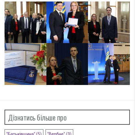
Дізнатись більше про
"Батьківщина"
(5)
"Вербне"
(3)