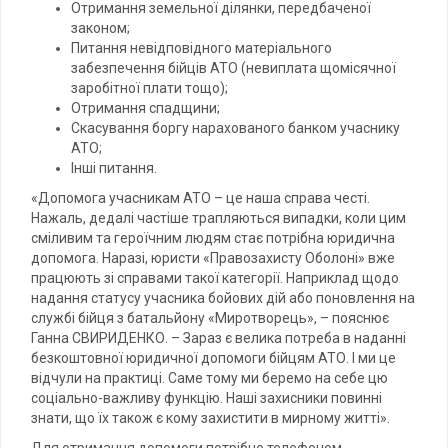
Отримання земельної ділянки, передбаченої
законом;
Питання невідповідного матеріального
забезпечення бійців АТО (невиплата щомісячної
заробітної плати тощо);
Отримання спадщини;
Скасування боргу нарахованого банком учаснику
АТО;
Інші питання.
«Допомога учасникам АТО – це наша справа честі.
Нажаль, дедалі частіше трапляються випадки, коли цим
сміливим та героїчним людям стає потрібна юридична
допомога. Наразі, юристи «Правозахисту Оболоні» вже
працюють зі справами такої категорії. Наприклад щодо
надання статусу учасника бойових дій або поновлення на
службі бійця з батальйону «Миротворець», – пояснює
Ганна СВИРИДЕНКО. – Зараз є велика потреба в наданні
безкоштовної юридичної допомоги бійцям АТО. І ми це
відчули на практиці. Саме тому ми беремо на себе цю
соціально-важливу функцію. Наші захисники повинні
знати, що їх також є кому захистити в мирному житті».