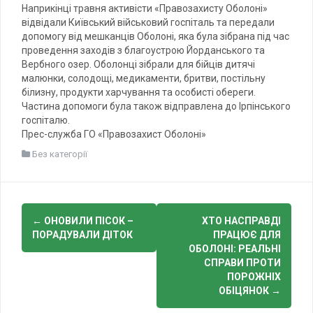
Наприкінці травня активісти «Правозахисту Оболоні»
відвідали Київський військовий госпіталь та передали
допомогу від мешканців Оболоні, яка була зібрана під час
проведення заходів з благоустрою Йорданського та
Вербного озер. Оболонці зібрали для бійців дитячі
малюнки, солодощі, медикаменти, бритви, постільну
білизну, продукти харчування та особисті обереги.
Частина допомоги була також відправлена до Ірпінського
госпіталю.
Прес-служба ГО «Правозахист Оболоні»
Без категорії
Post
←
ОНОВИЛИ ПІСОК –
ХТО НАСПРАВДІ
navigation
ПОРАДУВАЛИ ДІТОК
ПРАЦЮЄ ДЛЯ
ОБОЛОНІ: РЕАЛЬНІ
СПРАВИ ПРОТИ
ПОРОЖНІХ
ОБІЦЯНОК
→