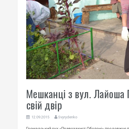
Мешканці з вул. Лайоша 
свій двір
12.09.2015
Svyrydenko
Громадський рух «Правозахист Оболоні» продовжує п