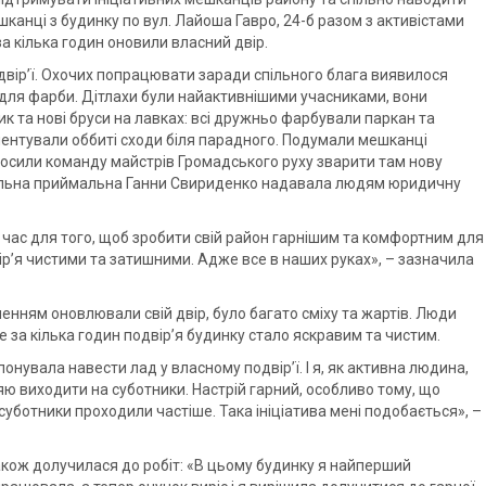
канці з будинку по вул. Лайоша Гавро, 24-б разом з активістами
а кілька годин оновили власний двір.
подвір’ї. Охочих попрацювати заради спільного блага виявилося
к для фарби. Дітлахи були найактивнішими учасниками, вони
к та нові бруси на лавках: всі дружньо фарбували паркан та
ментували оббиті сходи біля парадного. Подумали мешканці
просили команду майстрів Громадського руху зварити там нову
обільна приймальна Ганни Свириденко надавала людям юридичну
час для того, щоб зробити свій район гарнішим та комфортним для
ір’я чистими та затишними. Адже все в наших руках», – зазначила
енням оновлювали свій двір, було багато сміху та жартів. Люди
 за кілька годин подвір’я будинку стало яскравим та чистим.
онувала навести лад у власному подвір’ї. І я, як активна людина,
ю виходити на суботники. Настрій гарний, особливо тому, що
уботники проходили частіше. Така ініціатива мені подобається», –
акож долучилася до робіт: «В цьому будинку я найперший