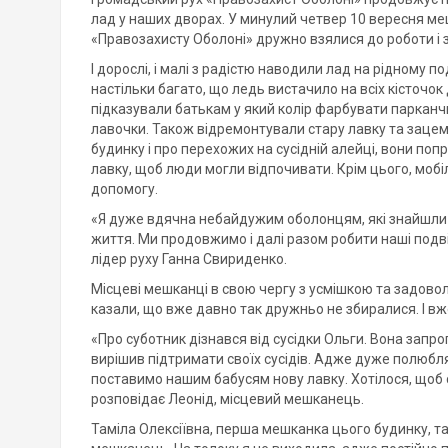
лад у наших дворах. У минулий четвер 10 вересня меш
«Правозахисту Оболоні» дружно взялися до роботи і з
І дорослі, і малі з радістю наводили лад на рідному 
настільки багато, що ледь вистачило на всіх кісточо
підказували батькам у який колір фарбувати парканчи
лавочки. Також відремонтували стару лавку та заце
будинку і про перехожих на сусідній алейці, вони по
лавку, щоб люди могли відпочивати. Крім цього, м
допомогу.
«Я дуже вдячна небайдужим оболонцям, які знайшли 
життя. Ми продовжимо і далі разом робити наші подв
лідер руху Ганна Свириденко.
Місцеві мешканці в свою чергу з усмішкою та задовол
казали, що вже давно так дружньо не збиралися. І вже
«Про суботник дізнався від сусідки Ольги. Вона запроп
вирішив підтримати своїх сусідів. Адже дуже полюбля
поставимо нашим бабусям нову лавку. Хотілося, щоб с
розповідає Леонід, місцевий мешканець.
Таміла Олексіївна, перша мешканка цього будинку, т