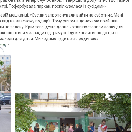
рацювала, а тепер онучок виріс і я вирішила долучитися до гарної
рі. Пофарбувала паркан, поспілкувалася із сусідами».
евій мешканці: «Сусіди запропонували вийти на суботник. Мені
 лад на власному подвір’ї. Тому разом із донечкою прийшла
и на толоку. Крім того, дуже давно хотіли поставили лавку для
акі ініціативи я завжди підтримую. І дуже позитивно до цього
заходи для дітей. Ми ходимо туди всією родиною».