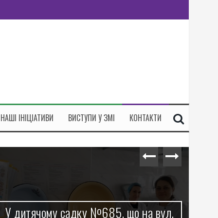
НАШІ ІНІЦІАТИВИ
ВИСТУПИ У ЗМІ
КОНТАКТИ
У дитячому садку №685, що на вул.