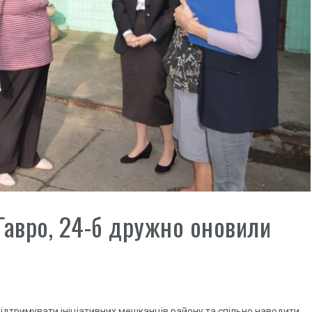
Гавро, 24-б дружно оновили
ідтримувати ініціативних мешканців району та спільно наводити