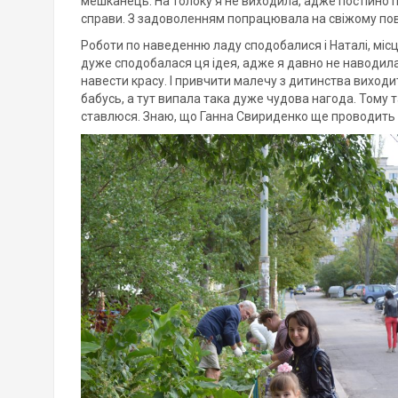
мешканець. На толоку я не виходила, адже постійно п
справи. З задоволенням попрацювала на свіжому повіт
Роботи по наведенню ладу сподобалися і Наталі, місц
дуже сподобалася ця ідея, адже я давно не наводила
навести красу. І привчити малечу з дитинства виходит
бабусь, а тут випала така дуже чудова нагода. Тому т
ставлюся. Знаю, що Ганна Свириденко ще проводить 