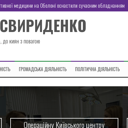
ктивної медицини на Оболоні оснастили сучасним обладнанням
иозерній оновили кухонний посуд
 СВИРИДЕНКО
оні працює Пункт Незламності
татську підтримку
, до киян з повагою
 район отримав гуманітарну допомогу
знес: чи витримає економіка України нові правила гри
НІСТЬ
ГРОМАДСЬКА ДІЯЛЬНІСТЬ
ПОЛІТИЧНА ДІЯЛЬНІСТЬ
Операційну Київського центру