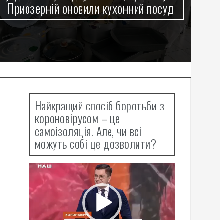
Приозерній оновили кухонний посуд
Об
Найкращий спосіб боротьби з
короновірусом – це
самоізоляція. Але, чи всі
можуть собі це дозволити?
Відеопрогравач