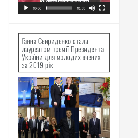
00:00
01:53
Ганна Свириденко стала
лауреатом премії Президента
України для молодих вчених
за 2019 рік