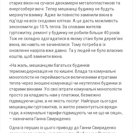
старих вікон на сучасні двокамерні металопластикові та
енергозберігаючі. Тепер мешканці будинку не будуть
мерзнути взимку. Адже їм повністю замінили вікна в
під’їзді на всіх сходових клітках. А це дасть можливість
зекономити до 10 % тепла. За словами жителів
гуртожитку, ремонт у будинку не робили більше 40 років.
Тож не складно здогадатися в якому стані були дерев’яні
вікна, які навіть не зачинялися. Тому потреба в їх
оновленні назріла вже давно. Та у людей не було власних
коштів, щоб замінити вікна.
«На жаль, мешканцям багатьох будинків
термомодернізація не по кишені. Влада та комунальні
монополісти не переймаються величезними втратами
тепла через зношені комунікації чи неутеплені будинки зі
старими вікнами. Усі свої втрати комунальні монополісти
просто за кладають нам у платіжки, безмежно
підвищуючи ціни, а не якість послуг. Найгірше сьогодні
мешканцям гуртожитків, їх житло ремонтується вряди-
годи, а комунальні тарифи підвищують чи не що мі сяця»,
– зазначила Ганна Свириденко.
Одна із перших із цього приводу до Ганни Свириденко