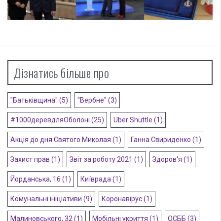
Дізнатись більше про
"Батьківщина"
(5)
"Вербне"
(3)
#1000деревдляОболоні
(25)
Uber Shuttle
(1)
Акція до дня Святого Миколая
(1)
Ганна Свириденко
(1)
Захист прав
(1)
Звіт за роботу 2021
(1)
Здоров'я
(1)
Йорданська, 16
(1)
Київрада
(1)
Комунальні ініціативи
(9)
Коронавірус
(1)
Малиновського, 32
(1)
Мобільні укриття
(1)
ОСББ
(3)