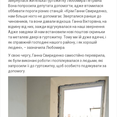
звернулася жителька гуртожитку Любомира Петрівна.
Вона попросила депутата допомогти, адже втомилася
оббивати пороги різних станцій. «Крім Ганни Свириденко,
нам більше ніхто не допомагає. Зверталися раніше до
чиновників, та вони давали відкоша. Ганна Вікторівна, на
відміну від них, зажди відгукувалася на наші звернення.
Адже завдяки їй нам встановили нові поштові скриньки
та металеві двері в гуртожитку. Тому ми їй дуже вдячні, і
як справжній господині нашого району, і як хорошій
людині», – зазначила Любомира.
У свою чергу, Ганна Свириденко самостійно перевірила,
як були виконані роботи і поспілкувалася з людьми, які
запросили її до гуртожитку, щоб особисто подякувати за
допомогу.