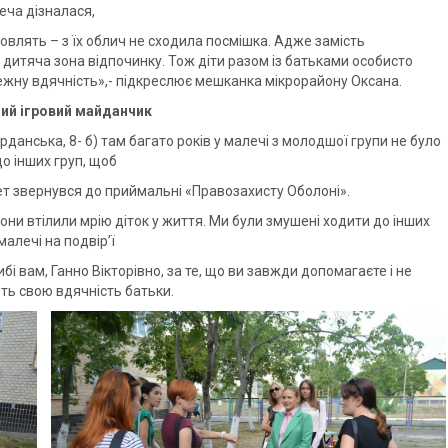
еча дізналася,
лять – з їх облич не сходила посмішка. Адже замість
я дитяча зона відпочинку. Тож діти разом із батьками особисто
ежну вдячність»,- підкреслює мешканка мікрорайону Оксана.
ний ігровий майданчик
анська, 8- б) там багато років у малечі з молодшої групи не було
о інших груп, щоб
тет звернувся до приймальні «Правозахисту Оболоні».
ни втілили мрію діток у життя. Ми були змушені ходити до інших
малечі на подвір’ї
 вам, Ганно Вікторівно, за те, що ви завжди допомагаєте і не
ть свою вдячність батьки.