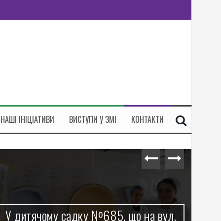
НАШІ ІНІЦІАТИВИ
ВИСТУПИ У ЗМІ
КОНТАКТИ
У дитячому садку №685, що на вул.