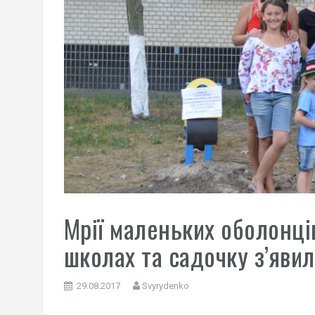
Мрії маленьких оболонців
школах та садочку з’яви
29.08.2017
Svyrydenko