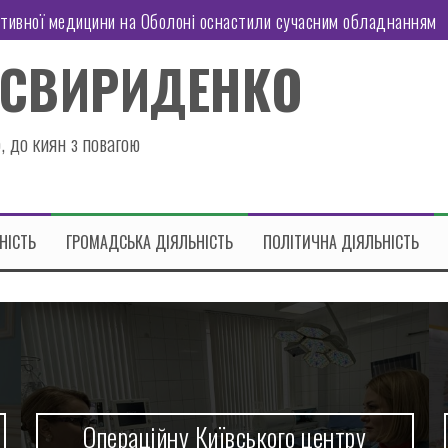
ктивної медицини на Оболоні оснастили сучасним обладнанням
иозерній оновили кухонний посуд
 СВИРИДЕНКО
оні працює Пункт Незламності
татську підтримку
, до киян з повагою
 район отримав гуманітарну допомогу
знес: чи витримає економіка України нові правила гри
НІСТЬ
ГРОМАДСЬКА ДІЯЛЬНІСТЬ
ПОЛІТИЧНА ДІЯЛЬНІСТЬ
Операційну Київського центру