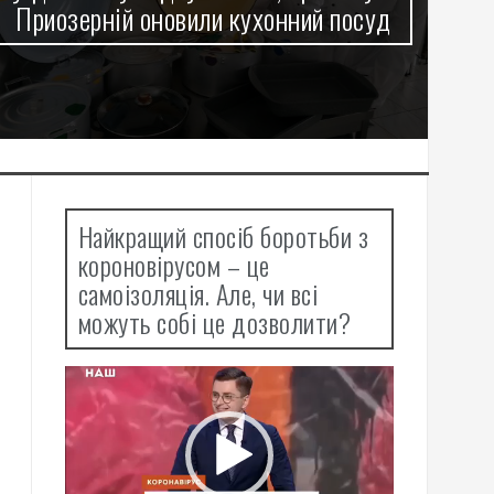
Приозерній оновили кухонний посуд
Об
Найкращий спосіб боротьби з
короновірусом – це
самоізоляція. Але, чи всі
можуть собі це дозволити?
Відеопрогравач