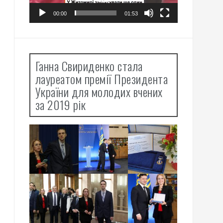
00:00
01:53
Ганна Свириденко стала
лауреатом премії Президента
України для молодих вчених
за 2019 рік