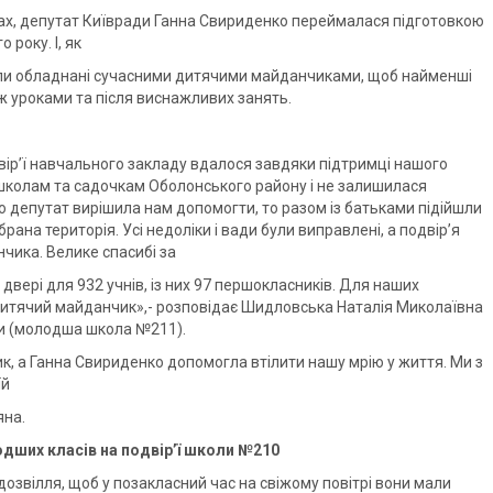
улах, депутат Київради Ганна Свириденко переймалася підготовкою
року. І, як
були обладнані сучасними дитячими майданчиками, щоб найменші
іж уроками та після виснажливих занять.
ір’ї навчального закладу вдалося завдяки підтримці нашого
школам та садочкам Оболонського району і не залишилася
 депутат вирішила нам допомогти, то разом із батьками підійшли
рана територія. Усі недоліки і вади були виправлені, а подвір’я
чика. Велике спасибі за
 двері для 932 учнів, із них 97 першокласників. Для наших
итячий майданчик»,- розповідає Шидловська Наталія Миколаївна
ти (молодша школа №211).
к, а Ганна Свириденко допомогла втілити нашу мрію у життя. Ми з
їй
яна.
дших класів на подвір’ї школи №210
дозвілля, щоб у позакласний час на свіжому повітрі вони мали