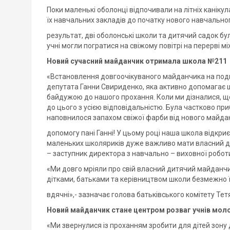
Поки маленькі оболонці відпочивали на літніх канік
їх навчальних закладів до початку нового навчального 
результат, дві оболонські школи та дитячий садок 
учні могли погратися на свіжому повітрі на перерві м
Новий сучасний майданчик отримала школа №211
«Встановлення довгоочікуваного майданчика на подв
депутата Ганни Свириденко, яка активно допомагає 
байдужою до нашого прохання. Коли ми дізналися, що
до цього з усією відповідальністю. Була частково приб
наповнилося запахом свіжої фарби від нового майдан
допомогу пані Ганні! У цьому році наша школа відкриє
маленьких школяриків дуже важливо мати власний д
– заступник директора з навчально – виховної робо
«Ми довго мріяли про свій власний дитячий майданчи
дітками, батьками та керівництвом школи безмежно 
вдячні»,- зазначає голова батьківського комітету Тет
Новий майданчик стане центром розваг учнів моло
«Ми звернулися із проханням зробити для дітей зону 