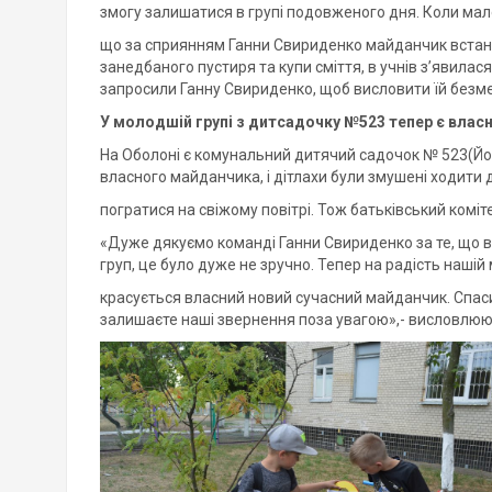
змогу залишатися в групі подовженого дня. Коли мал
що за сприянням Ганни Свириденко майданчик встанов
занедбаного пустиря та купи сміття, в учнів з’явилас
запросили Ганну Свириденко, щоб висловити їй безм
У молодшій групі з дитсадочку №523 тепер є влас
На Оболоні є комунальний дитячий садочок № 523(Йорд
власного майданчика, і дітлахи були змушені ходити д
погратися на свіжому повітрі. Тож батьківський комі
«Дуже дякуємо команді Ганни Свириденко за те, що во
груп, це було дуже не зручно. Тепер на радість нашій 
красується власний новий сучасний майданчик. Спасибі
залишаєте наші звернення поза увагою»,- висловлюю